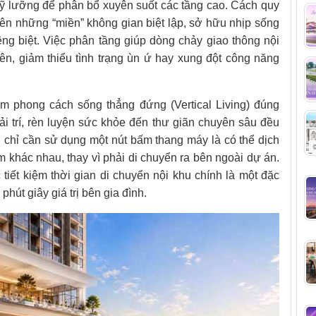
kỹ lưỡng để phân bổ xuyên suốt các tầng cao. Cách quy
ên những “miền” không gian biệt lập, sở hữu nhịp sống
êng biệt. Việc phân tầng giúp dòng chảy giao thông nội
iên, giảm thiểu tình trạng ùn ứ hay xung đột công năng
m phong cách sống thẳng đứng (Vertical Living) đúng
ải trí, rèn luyện sức khỏe đến thư giãn chuyên sâu đều
chỉ cần sử dụng một nút bấm thang máy là có thể dịch
m khác nhau, thay vì phải di chuyển ra bên ngoài dự án.
tiết kiệm thời gian di chuyển nội khu chính là một đặc
hút giây giá trị bên gia đình.