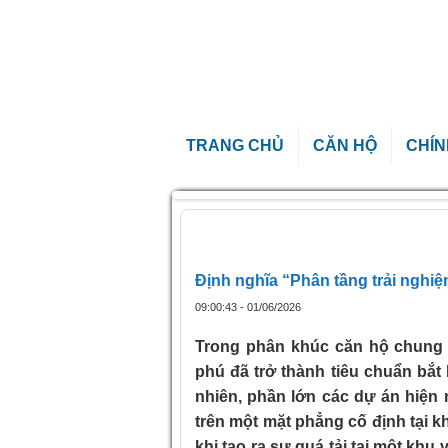
TRANG CHỦ
CĂN HỘ
CHÍN
Trang chủ
»
Định nghĩa “Phân tầng trải ng
Định nghĩa “Phân tầng trải nghi
09:00:43 - 01/06/2026
Trong phân khúc căn hộ chung c
phú đã trở thành tiêu chuẩn bắ
nhiên, phần lớn các dự án hiện 
trên một mặt phẳng cố định tại k
khi tạo ra sự quá tải tại một khu