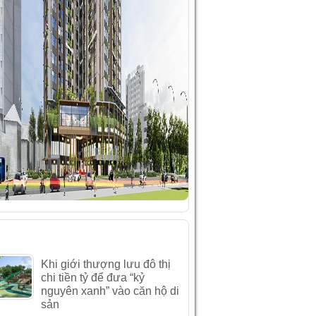
ÀI VIẾT MỚI NHẤT
Khi giới thượng lưu đô thị
chi tiền tỷ để đưa “kỷ
nguyên xanh” vào căn hộ di
sản