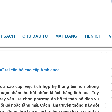
H SÁCH
CHỦ ĐẦU TƯ
MẶT BẰNG
TIỆN ÍCH
V
B
hiệm” tại căn hộ cao cấp Ambience
ệm” tại căn hộ cao cấp Ambience
ư cao cấp, việc tích hợp hệ thống tiện ích phong
t buộc nhằm thu hút nhóm khách hàng tinh hoa. Tuy
nay vẫn lựa chọn phương án bố trí toàn bộ dịch vụ
hối đế hoặc tầng mái. Cách làm truyền thống này đôi
H
 vực, đồng thời làm giảm bớt tính riêng tư của cư dân