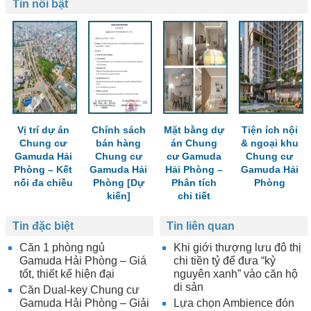
Tin nổi bật
Vị trí dự án
Chính sách
Mặt bằng dự
Tiện ích nội
Chung cư
bán hàng
án Chung
& ngoại khu
Gamuda Hải
Chung cư
cư Gamuda
Chung cư
Phòng – Kết
Gamuda Hải
Hải Phòng –
Gamuda Hải
nối đa chiều
Phòng [Dự
Phân tích
Phòng
kiến]
chi tiết
Tin đặc biệt
Tin liên quan
Căn 1 phòng ngủ
Khi giới thượng lưu đô thị
Gamuda Hải Phòng – Giá
chi tiền tỷ để đưa “kỷ
tốt, thiết kế hiện đại
nguyên xanh” vào căn hộ
di sản
Căn Dual-key Chung cư
Gamuda Hải Phòng – Giải
Lựa chọn Ambience đón