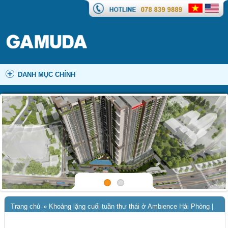
DANH MỤC CHÍNH
Trang chủ
»
Khoảng lặng cuối tuần thư thái ở Ambience Hải Phòng |
Nơi cảm xúc & giá trị thăng hoa