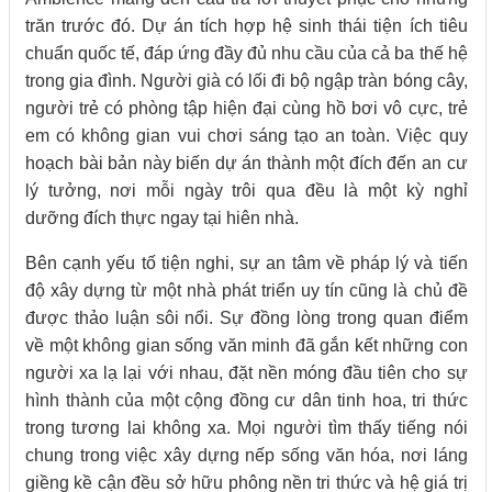
trăn trước đó. Dự án tích hợp hệ sinh thái tiện ích tiêu
chuẩn quốc tế, đáp ứng đầy đủ nhu cầu của cả ba thế hệ
trong gia đình. Người già có lối đi bộ ngập tràn bóng cây,
người trẻ có phòng tập hiện đại cùng hồ bơi vô cực, trẻ
em có không gian vui chơi sáng tạo an toàn. Việc quy
hoạch bài bản này biến dự án thành một đích đến an cư
lý tưởng, nơi mỗi ngày trôi qua đều là một kỳ nghỉ
dưỡng đích thực ngay tại hiên nhà.
Bên cạnh yếu tố tiện nghi, sự an tâm về pháp lý và tiến
độ xây dựng từ một nhà phát triển uy tín cũng là chủ đề
được thảo luận sôi nổi. Sự đồng lòng trong quan điểm
về một không gian sống văn minh đã gắn kết những con
người xa lạ lại với nhau, đặt nền móng đầu tiên cho sự
hình thành của một cộng đồng cư dân tinh hoa, tri thức
trong tương lai không xa. Mọi người tìm thấy tiếng nói
chung trong việc xây dựng nếp sống văn hóa, nơi láng
giềng kề cận đều sở hữu phông nền tri thức và hệ giá trị