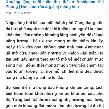
Khoảng lặng cuối tuần thư thái ở Ambience Hải
Phòng | Nơi cảm xúc & giá trị thăng hoa
21:00:52 - 15/06/2026
Nhịp sống hối hả của một thành phố Cảng đang trên
đà bứt phá mạnh mẽ đôi khi khiến con người ta khao
khát tìm kiếm những khoảng lặng bình yên để tái tạo
năng lượng. Hiểu được mong muốn thầm kín ấy,
ngày 15.6 vừa qua, không gian nhà mẫu Ambience
đã mở cửa chào đón những vị khách đặc biệt. Họ
tìm đến đây mang theo sự tò mò về một chuẩn mực
sống mới, đồng thời mong muốn trực tiếp chạm tay
vào tổ ấm tương lai, nơi mỗi chi tiết nhỏ đều được
nâng niu bằng sự tinh tế tối đa.
Sự kiện diễn ra trong bầu không khí ấm cúng, tách
biệt hoàn toàn khỏi những ồn ào khói bụi của phố
thị. Từng tách trà thơm thoảng nhẹ hương hoa, từng
góc nhìn khoáng đạt mở ra tầm nhìn tương lai đô thị