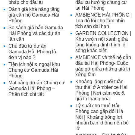
pháp cho đầu tư
đầu xu hướng chung cư
tại Hải Phòng
Đánh giá khả năng tăng
giá căn hộ Gamuda Hải
AMBIENCE HẢI PHÒNG |
Phòng
Toạ độ lõi cho tầm nhìn
tích sản dài hạn
So sánh giá bán Gamuda
Hải Phòng và các dự án
GARDEN COLLECTION |
lân cận
Khu vườn nổi xanh giữa
tầng không định hình lối
Chủ đầu tư dự án
sống khác biệt
Gamuda Hải Phòng là
đơn vị nào ?
AMBIENCE và thế hệ dẫn
đầu tại Hải Phòng- Cuộc
Tiện ích nội & ngoại khu
gặp gỡ giữa những giá trị
Chung cư Gamuda Hải
xứng tầm
Phòng
Khoảng lặng cuối tuần
Mặt bằng dự án Chung cư
thư thái ở Ambience Hải
Gamuda Hải Phòng –
Phòng | Nơi cảm xúc &
Phân tích chi tiết
giá trị thăng hoa
Tỷ suất cho thuê Hải
Phòng cao gấp đôi Hà
Nội | Khoảng trống lợi
nhuận bạn không nên bỏ
lỡ