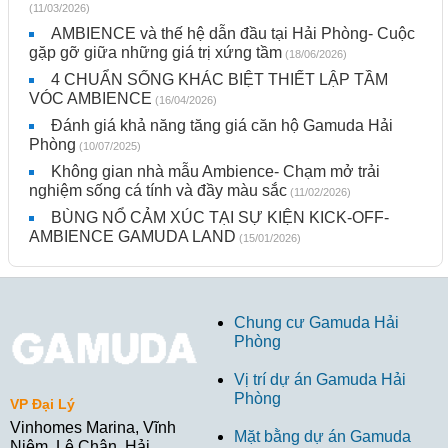
(11/03/2026)
AMBIENCE và thế hệ dẫn đầu tại Hải Phòng- Cuộc
gặp gỡ giữa những giá trị xứng tầm
(18/06/2026)
4 CHUẨN SỐNG KHÁC BIỆT THIẾT LẬP TẦM
VÓC AMBIENCE
(16/04/2026)
Đánh giá khả năng tăng giá căn hộ Gamuda Hải
Phòng
(10/07/2025)
Không gian nhà mẫu Ambience- Chạm mở trải
nghiệm sống cá tính và đầy màu sắc
(11/02/2026)
BÙNG NỔ CẢM XÚC TẠI SỰ KIỆN KICK-OFF-
AMBIENCE GAMUDA LAND
(15/01/2026)
Chung cư Gamuda Hải
Phòng
Vị trí dự án Gamuda Hải
Phòng
VP Đại Lý
Vinhomes Marina, Vĩnh
Mặt bằng dự án Gamuda
Niệm, Lê Chân, Hải