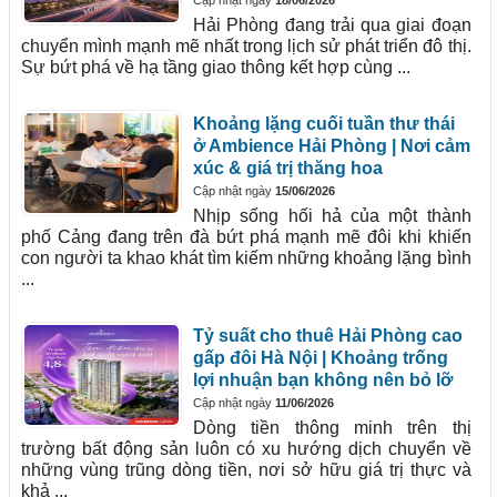
Cập nhật ngày
18/06/2026
Hải Phòng đang trải qua giai đoạn
chuyển mình mạnh mẽ nhất trong lịch sử phát triển đô thị.
Sự bứt phá về hạ tầng giao thông kết hợp cùng ...
Khoảng lặng cuối tuần thư thái
ở Ambience Hải Phòng | Nơi cảm
xúc & giá trị thăng hoa
Cập nhật ngày
15/06/2026
Nhịp sống hối hả của một thành
phố Cảng đang trên đà bứt phá mạnh mẽ đôi khi khiến
con người ta khao khát tìm kiếm những khoảng lặng bình
...
Tỷ suất cho thuê Hải Phòng cao
gấp đôi Hà Nội | Khoảng trống
lợi nhuận bạn không nên bỏ lỡ
Cập nhật ngày
11/06/2026
Dòng tiền thông minh trên thị
trường bất động sản luôn có xu hướng dịch chuyển về
những vùng trũng dòng tiền, nơi sở hữu giá trị thực và
khả ...