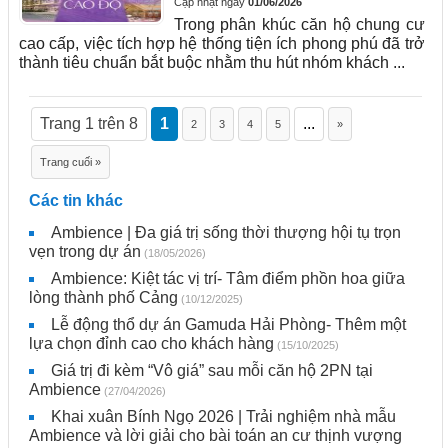
Cập nhật ngày
01/06/2026
Trong phân khúc căn hộ chung cư
cao cấp, việc tích hợp hệ thống tiện ích phong phú đã trở
thành tiêu chuẩn bắt buộc nhằm thu hút nhóm khách ...
Trang 1 trên 8
1
...
2
3
4
5
»
Trang cuối »
Các tin khác
Ambience | Đa giá trị sống thời thượng hội tụ trọn
vẹn trong dự án
(18/05/2026)
Ambience: Kiệt tác vị trí- Tâm điểm phồn hoa giữa
lòng thành phố Cảng
(10/12/2025)
Lễ động thổ dự án Gamuda Hải Phòng- Thêm một
lựa chọn đỉnh cao cho khách hàng
(15/10/2025)
Giá trị đi kèm “Vô giá” sau mỗi căn hộ 2PN tại
Ambience
(27/04/2026)
Khai xuân Bính Ngọ 2026 | Trải nghiệm nhà mẫu
Ambience và lời giải cho bài toán an cư thịnh vượng