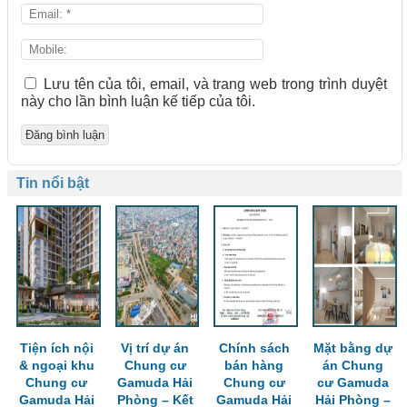
Lưu tên của tôi, email, và trang web trong trình duyệt
này cho lần bình luận kế tiếp của tôi.
Tin nổi bật
Tiện ích nội
Vị trí dự án
Chính sách
Mặt bằng dự
& ngoại khu
Chung cư
bán hàng
án Chung
Chung cư
Gamuda Hải
Chung cư
cư Gamuda
Gamuda Hải
Phòng – Kết
Gamuda Hải
Hải Phòng –