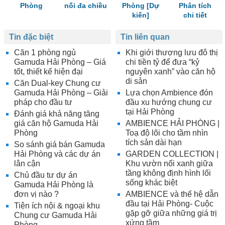
Phòng
nối đa chiều
Phòng [Dự
Phân tích
kiến]
chi tiết
Tin đặc biệt
Tin liên quan
Căn 1 phòng ngủ
Khi giới thượng lưu đô thị
Gamuda Hải Phòng – Giá
chi tiền tỷ để đưa “kỷ
tốt, thiết kế hiện đại
nguyên xanh” vào căn hộ
di sản
Căn Dual-key Chung cư
Gamuda Hải Phòng – Giải
Lựa chọn Ambience đón
pháp cho đầu tư
đầu xu hướng chung cư
tại Hải Phòng
Đánh giá khả năng tăng
giá căn hộ Gamuda Hải
AMBIENCE HẢI PHÒNG |
Phòng
Toạ độ lõi cho tầm nhìn
tích sản dài hạn
So sánh giá bán Gamuda
Hải Phòng và các dự án
GARDEN COLLECTION |
lân cận
Khu vườn nổi xanh giữa
tầng không định hình lối
Chủ đầu tư dự án
sống khác biệt
Gamuda Hải Phòng là
đơn vị nào ?
AMBIENCE và thế hệ dẫn
đầu tại Hải Phòng- Cuộc
Tiện ích nội & ngoại khu
gặp gỡ giữa những giá trị
Chung cư Gamuda Hải
xứng tầm
Phòng