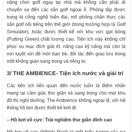
năng chơi golf ngay tại nhà mà không cần phải di
chuyển xa đến các sân golf ngoại ô. Phòng tập được
trang bị công nghệ hiện đại, mô phỏng chân thực các
sân golf nổi tiếng trên thế giới (trong trường hợp là Golf
Simulator), hoặc được thiết kế với khu vực gạt bóng
(Putting Green) chất lượng cao. Tiện ích này không chỉ
phục vụ mục đích giải trí, nâng cao kỹ năng mà còn là
nơi tuyệt vời để mời bạn bè, đối tác đến giao lưu trong
một không gian sang trọng và riêng tư.
3/ THE AMBIENCE- Tiện ích nước và giải trí
Các tiện ích liên quan đến nước luôn là điểm nhấn
mang lại cảm giác thư giãn và sang trọng cho mọi khu
đô thị nghỉ dưỡng. The Ambience không ngoại lệ, với hệ
thống hồ bơi được thiết kế tinh tế.
– Hồ bơi vô cực: Trải nghiệm thư giãn đỉnh cao
Hồ bơi vô cực (Infinity Pool) là một biểu tượng của sự