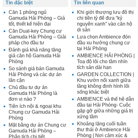
Tin đặc biệt
Tin liên quan
Căn 1 phòng ngủ
Khi giới thượng lưu đô thị
Gamuda Hải Phòng – Giá
chi tiền tỷ để đưa “kỷ
tốt, thiết kế hiện đại
nguyên xanh” vào căn hộ
di sản
Căn Dual-key Chung cư
Gamuda Hải Phòng – Giải
Lựa chọn Ambience đón
pháp cho đầu tư
đầu xu hướng chung cư
tại Hải Phòng
Đánh giá khả năng tăng
giá căn hộ Gamuda Hải
AMBIENCE HẢI PHÒNG |
Phòng
Toạ độ lõi cho tầm nhìn
tích sản dài hạn
So sánh giá bán Gamuda
Hải Phòng và các dự án
GARDEN COLLECTION |
lân cận
Khu vườn nổi xanh giữa
tầng không định hình lối
Chủ đầu tư dự án
sống khác biệt
Gamuda Hải Phòng là
đơn vị nào ?
AMBIENCE và thế hệ dẫn
đầu tại Hải Phòng- Cuộc
Tiện ích nội & ngoại khu
gặp gỡ giữa những giá trị
Chung cư Gamuda Hải
xứng tầm
Phòng
Khoảng lặng cuối tuần
Mặt bằng dự án Chung cư
thư thái ở Ambience Hải
Gamuda Hải Phòng –
Phòng | Nơi cảm xúc &
Phân tích chi tiết