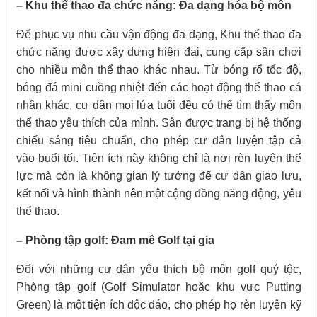
– Khu thể thao đa chức năng: Đa dạng hóa bộ môn
Để phục vụ nhu cầu vận động đa dạng, Khu thể thao đa
chức năng được xây dựng hiện đại, cung cấp sân chơi
cho nhiều môn thể thao khác nhau. Từ bóng rổ tốc độ,
bóng đá mini cuồng nhiệt đến các hoạt động thể thao cá
nhân khác, cư dân mọi lứa tuổi đều có thể tìm thấy môn
thể thao yêu thích của mình. Sân được trang bị hệ thống
chiếu sáng tiêu chuẩn, cho phép cư dân luyện tập cả
vào buổi tối. Tiện ích này không chỉ là nơi rèn luyện thể
lực mà còn là không gian lý tưởng để cư dân giao lưu,
kết nối và hình thành nên một cộng đồng năng động, yêu
thể thao.
– Phòng tập golf: Đam mê Golf tại gia
Đối với những cư dân yêu thích bộ môn golf quý tộc,
Phòng tập golf (Golf Simulator hoặc khu vực Putting
Green) là một tiện ích độc đáo, cho phép họ rèn luyện kỹ