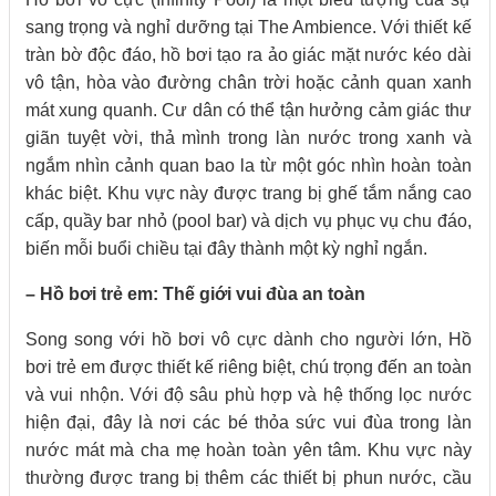
sang trọng và nghỉ dưỡng tại The Ambience. Với thiết kế
tràn bờ độc đáo, hồ bơi tạo ra ảo giác mặt nước kéo dài
vô tận, hòa vào đường chân trời hoặc cảnh quan xanh
mát xung quanh. Cư dân có thể tận hưởng cảm giác thư
giãn tuyệt vời, thả mình trong làn nước trong xanh và
ngắm nhìn cảnh quan bao la từ một góc nhìn hoàn toàn
khác biệt. Khu vực này được trang bị ghế tắm nắng cao
cấp, quầy bar nhỏ (pool bar) và dịch vụ phục vụ chu đáo,
biến mỗi buổi chiều tại đây thành một kỳ nghỉ ngắn.
– Hồ bơi trẻ em: Thế giới vui đùa an toàn
Song song với hồ bơi vô cực dành cho người lớn, Hồ
bơi trẻ em được thiết kế riêng biệt, chú trọng đến an toàn
và vui nhộn. Với độ sâu phù hợp và hệ thống lọc nước
hiện đại, đây là nơi các bé thỏa sức vui đùa trong làn
nước mát mà cha mẹ hoàn toàn yên tâm. Khu vực này
thường được trang bị thêm các thiết bị phun nước, cầu