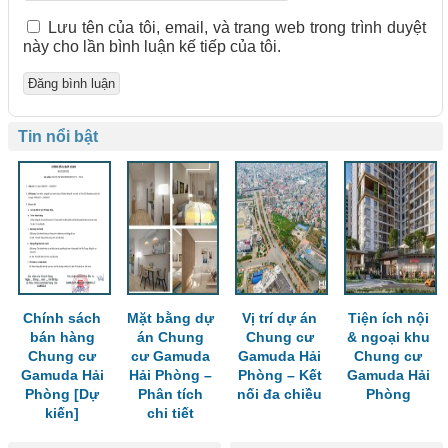
Lưu tên của tôi, email, và trang web trong trình duyệt
này cho lần bình luận kế tiếp của tôi.
Tin nổi bật
Chính sách
Mặt bằng dự
Vị trí dự án
Tiện ích nội
bán hàng
án Chung
Chung cư
& ngoại khu
Chung cư
cư Gamuda
Gamuda Hải
Chung cư
Gamuda Hải
Hải Phòng –
Phòng – Kết
Gamuda Hải
Phòng [Dự
Phân tích
nối đa chiều
Phòng
kiến]
chi tiết